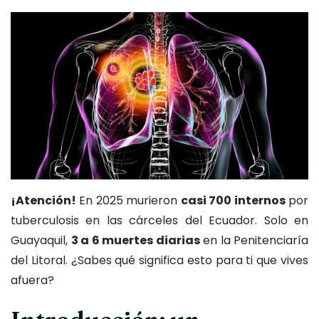
quieren que
sepas (y que ya
salió de los
muros)
¡Atención!
En 2025 murieron
casi 700 internos
por
tuberculosis en las cárceles del Ecuador. Solo en
Guayaquil,
3 a 6 muertes diarias
en la Penitenciaría
del Litoral. ¿Sabes qué significa esto para ti que vives
afuera?